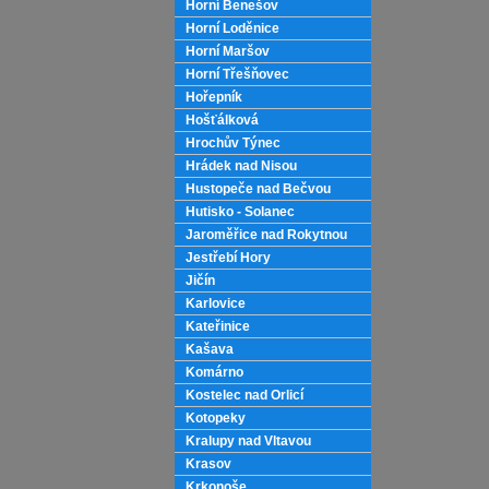
Horní Benešov
Horní Loděnice
Horní Maršov
Horní Třešňovec
Hořepník
Hošťálková
Hrochův Týnec
Hrádek nad Nisou
Hustopeče nad Bečvou
Hutisko - Solanec
Jaroměřice nad Rokytnou
Jestřebí Hory
Jičín
Karlovice
Kateřinice
Kašava
Komárno
Kostelec nad Orlicí
Kotopeky
Kralupy nad Vltavou
Krasov
Krkonoše