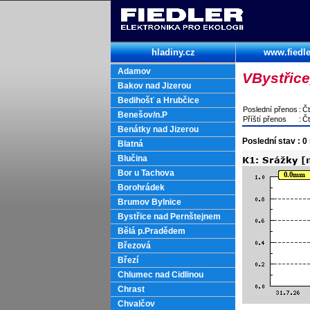
hladiny.cz
www.fiedle
Adamov
VBystřic
Bakov nad Jizerou
Bedihošť a Hrubčice
Poslední přenos
:
Čt
Benešov/n.P
Příští přenos
:
Čt
Benátky nad Jizerou
Poslední stav : 0
Blatná
Blučina
Bor u Tachova
Borohrádek
Brumov Bylnice
Bystřice nad Pernštejnem
Bělá p.Pradědem
Březová
Březí
Chlumec nad Cidlinou
Chrast
Chvalčov