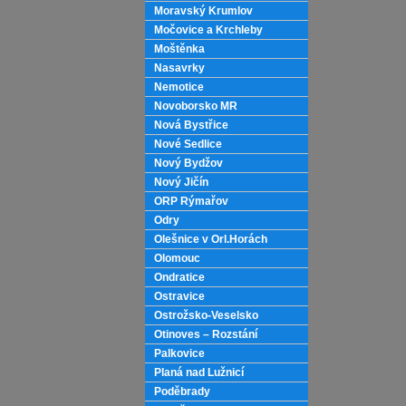
Moravský Krumlov
Močovice a Krchleby
Moštěnka
Nasavrky
Nemotice
Novoborsko MR
Nová Bystřice
Nové Sedlice
Nový Bydžov
Nový Jičín
ORP Rýmařov
Odry
Olešnice v Orl.Horách
Olomouc
Ondratice
Ostravice
Ostrožsko-Veselsko
Otinoves – Rozstání
Palkovice
Planá nad Lužnicí
Poděbrady