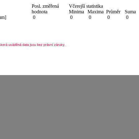
Posl. změřená
Včerejší statistika
hodnota
Minima
Maxima
Průměr
Suma
mm]
0
0
0
0
0
kerá uváděná data jsou bez právní záruky.