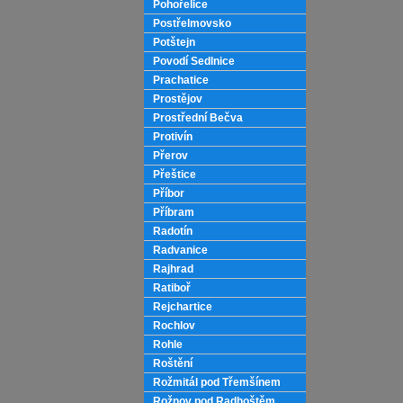
Pohořelice
Postřelmovsko
Potštejn
Povodí Sedlnice
Prachatice
Prostějov
Prostřední Bečva
Protivín
Přerov
Přeštice
Příbor
Příbram
Radotín
Radvanice
Rajhrad
Ratiboř
Rejchartice
Rochlov
Rohle
Roštění
Rožmitál pod Třemšínem
Rožnov pod Radhoštěm