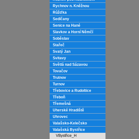
Rychnov n. Kněžnou
Růžďka
Sedlčany
Senice na Hané
Slavkov a Horní Němčí
Soběslav
Stařeč
Svatý Jan
Svitavy
Světlá nad Sázavou
Tovačov
Trutnov
Turnov
Třebovice a Rudoltice
Třeboň
Třemešná
Uherské Hradiště
Uhrovec
Valašsko-Kelečsko
Valašská Bystřice
VBystřice_H