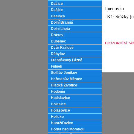
Dačice
Jmenovka
Dašice
Desinka
K1: Srážky [
Dolní Branná
Dolní Lhota
Drásov
Dubenec
UPOZORNĚNÍ
:
Veš
Dvůr Králové
Děhylov
Františkovy Lázně
Fulnek
Golčův Jeníkov
Heřmanův Městec
Hladké Životice
Hodonín
Hodslavice
Holasice
Holasovice
Holicko
Horažďovice
Horka nad Moravou