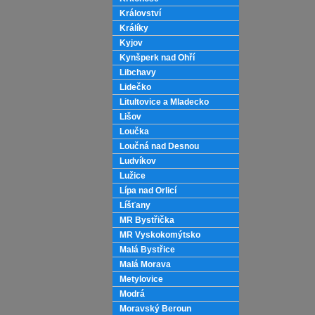
Království
Králíky
Kyjov
Kynšperk nad Ohří
Libchavy
Lidečko
Litultovice a Mladecko
Lišov
Loučka
Loučná nad Desnou
Ludvíkov
Lužice
Lípa nad Orlicí
Líšťany
MR Bystřička
MR Vyskokomýtsko
Malá Bystřice
Malá Morava
Metylovice
Modrá
Moravský Beroun