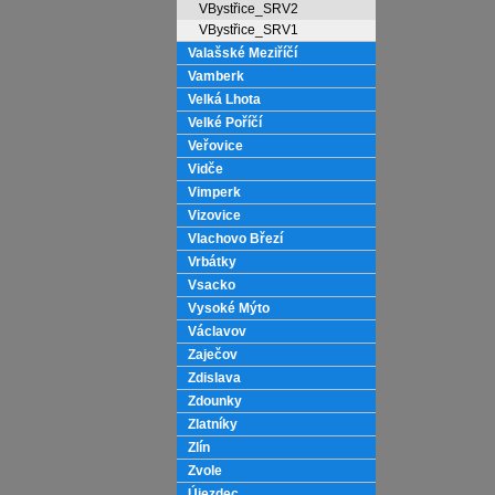
VBystřice_SRV2
VBystřice_SRV1
Valašské Meziříčí
Vamberk
Velká Lhota
Velké Poříčí
Veřovice
Vidče
Vimperk
Vizovice
Vlachovo Březí
Vrbátky
Vsacko
Vysoké Mýto
Václavov
Zaječov
Zdislava
Zdounky
Zlatníky
Zlín
Zvole
Újezdec