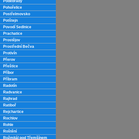
Poděbrady
Pohořelice
Postřelmovsko
Potštejn
Povodí Sedlnice
Prachatice
Prostějov
Prostřední Bečva
Protivín
Přerov
Přeštice
Příbor
Příbram
Radotín
Radvanice
Rajhrad
Ratiboř
Rejchartice
Rochlov
Rohle
Roštění
Rožmitál pod Třemšínem