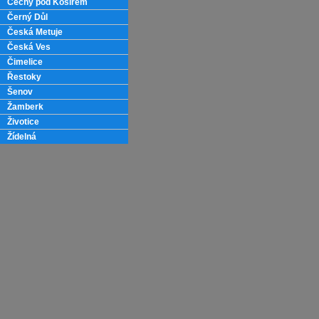
Čechy pod Kosířem
Černý Důl
Česká Metuje
Česká Ves
Čimelice
Řestoky
Šenov
Žamberk
Životice
Žídelná