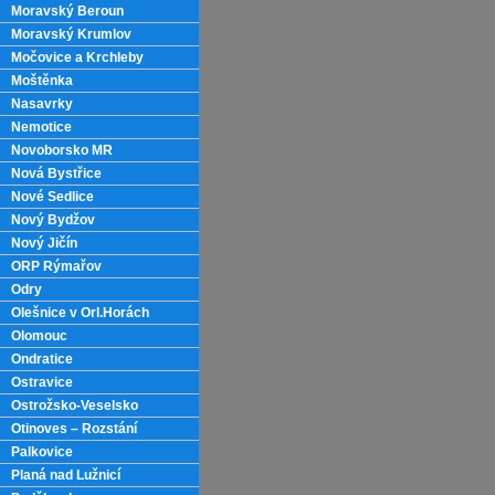
Moravský Beroun
Moravský Krumlov
Močovice a Krchleby
Moštěnka
Nasavrky
Nemotice
Novoborsko MR
Nová Bystřice
Nové Sedlice
Nový Bydžov
Nový Jičín
ORP Rýmařov
Odry
Olešnice v Orl.Horách
Olomouc
Ondratice
Ostravice
Ostrožsko-Veselsko
Otinoves – Rozstání
Palkovice
Planá nad Lužnicí