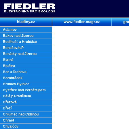
hladiny.cz
www.fiedler-magr.cz
gra
Adamov
Bakov nad Jizerou
Bedihošť a Hrubčice
Benešov/n.P
Benátky nad Jizerou
Blatná
Blučina
Bor u Tachova
Borohrádek
Brumov Bylnice
Bystřice nad Pernštejnem
Bělá p.Pradědem
Březová
Březí
Chlumec nad Cidlinou
Chrast
Chvalčov