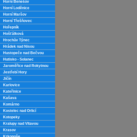
Horní Benešov
Horní Loděnice
Horní Maršov
Horní Třešňovec
Hořepník
Hošťálková
Hrochův Týnec
Hrádek nad Nisou
Hustopeče nad Bečvou
Hutisko - Solanec
Jaroměřice nad Rokytnou
Jestřebí Hory
Jičín
Karlovice
Kateřinice
Kašava
Komárno
Kostelec nad Orlicí
Kotopeky
Kralupy nad Vltavou
Krasov
Krkonoše