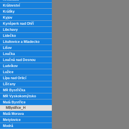
Království
Králíky
Kyjov
Kynšperk nad Ohří
Libchavy
Lidečko
Litultovice a Mladecko
Lišov
Loučka
Loučná nad Desnou
Ludvíkov
Lužice
Lípa nad Orlicí
Líšťany
MR Bystřička
MR Vyskokomýtsko
Malá Bystřice
MBystřice_H
Malá Morava
Metylovice
Modrá