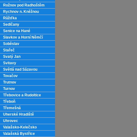
Rožnov pod Radhoštěm
Rychnov n. Kněžnou
Růžďka
Sedlčany
Senice na Hané
Slavkov a Horní Němčí
Soběslav
Stařeč
Svatý Jan
Svitavy
Světlá nad Sázavou
Tovačov
Trutnov
Turnov
Třebovice a Rudoltice
Třeboň
Třemešná
Uherské Hradiště
Uhrovec
Valašsko-Kelečsko
Valašská Bystřice