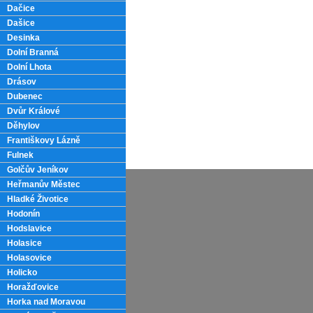
Dačice
Dašice
Desinka
Dolní Branná
Dolní Lhota
Drásov
Dubenec
Dvůr Králové
Děhylov
Františkovy Lázně
Fulnek
Golčův Jeníkov
Heřmanův Městec
Hladké Životice
Hodonín
Hodslavice
Holasice
Holasovice
Holicko
Horažďovice
Horka nad Moravou