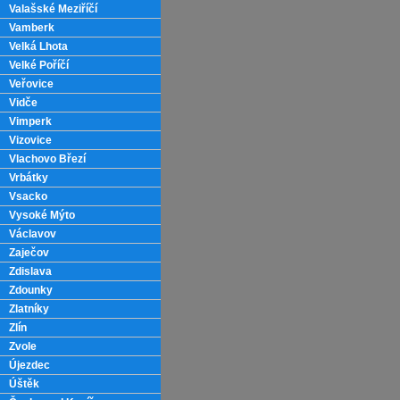
Valašské Meziříčí
Vamberk
Velká Lhota
Velké Poříčí
Veřovice
Vidče
Vimperk
Vizovice
Vlachovo Březí
Vrbátky
Vsacko
Vysoké Mýto
Václavov
Zaječov
Zdislava
Zdounky
Zlatníky
Zlín
Zvole
Újezdec
Úštěk