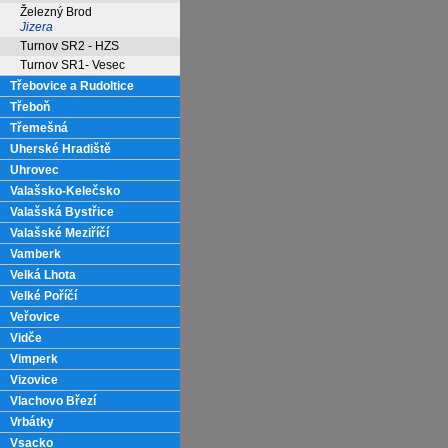
Železný Brod
Jizera
Turnov SR2 - HZS
Turnov SR1- Vesec
Třebovice a Rudoltice
Třeboň
Třemešná
Uherské Hradiště
Uhrovec
Valašsko-Kelečsko
Valašská Bystřice
Valašské Meziříčí
Vamberk
Velká Lhota
Velké Poříčí
Veřovice
Vidče
Vimperk
Vizovice
Vlachovo Březí
Vrbátky
Vsacko