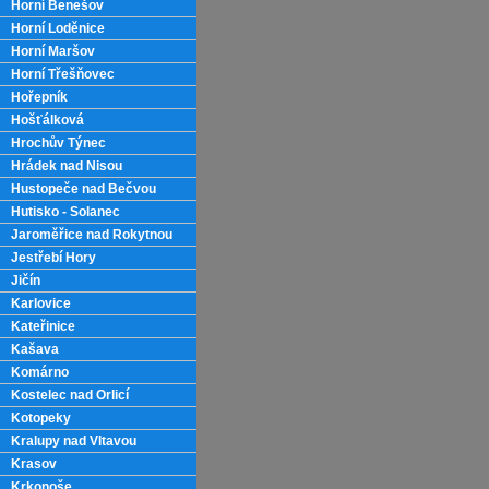
Horní Benešov
Horní Loděnice
Horní Maršov
Horní Třešňovec
Hořepník
Hošťálková
Hrochův Týnec
Hrádek nad Nisou
Hustopeče nad Bečvou
Hutisko - Solanec
Jaroměřice nad Rokytnou
Jestřebí Hory
Jičín
Karlovice
Kateřinice
Kašava
Komárno
Kostelec nad Orlicí
Kotopeky
Kralupy nad Vltavou
Krasov
Krkonoše