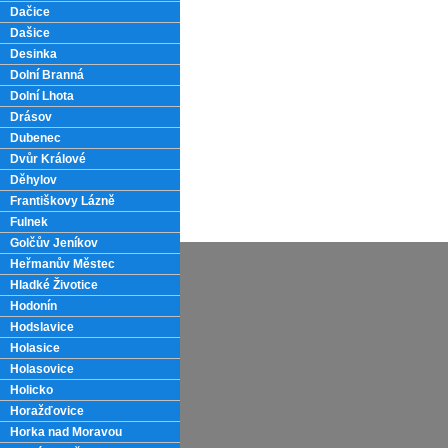
Dačice
Dašice
Desinka
Dolní Branná
Dolní Lhota
Drásov
Dubenec
Dvůr Králové
Děhylov
Františkovy Lázně
Fulnek
Golčův Jeníkov
Heřmanův Městec
Hladké Životice
Hodonín
Hodslavice
Holasice
Holasovice
Holicko
Horažďovice
Horka nad Moravou