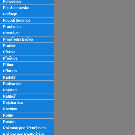
Pohořelice
Postřelmovsko
Potštejn
Povodí Sedlnice
Prachatice
Prostějov
Prostřední Bečva
Protivín
Přerov
Přeštice
Příbor
Příbram
Radotín
Radvanice
Rajhrad
Ratiboř
Rejchartice
Rochlov
Rohle
Roštění
Rožmitál pod Třemšínem
Rožnov pod Radhoštěm