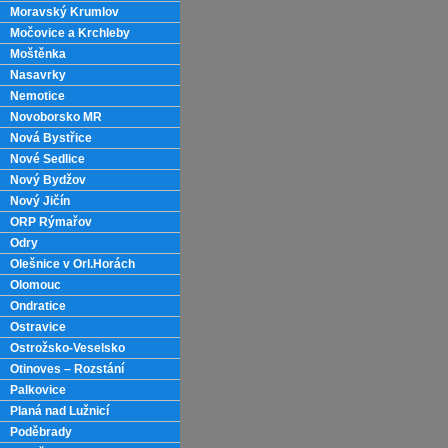
Moravský Krumlov
Močovice a Krchleby
Moštěnka
Nasavrky
Nemotice
Novoborsko MR
Nová Bystřice
Nové Sedlice
Nový Bydžov
Nový Jičín
ORP Rýmařov
Odry
Olešnice v Orl.Horách
Olomouc
Ondratice
Ostravice
Ostrožsko-Veselsko
Otinoves – Rozstání
Palkovice
Planá nad Lužnicí
Poděbrady