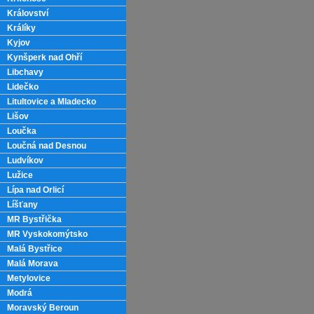
Království
Králíky
Kyjov
Kynšperk nad Ohří
Libchavy
Lidečko
Litultovice a Mladecko
Lišov
Loučka
Loučná nad Desnou
Ludvíkov
Lužice
Lípa nad Orlicí
Líšťany
MR Bystřička
MR Vyskokomýtsko
Malá Bystřice
Malá Morava
Metylovice
Modrá
Moravský Beroun