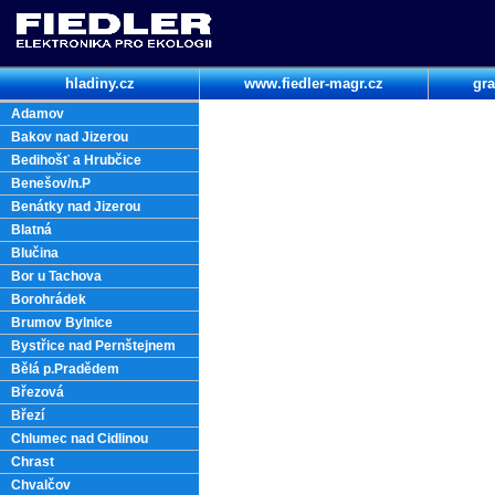
hladiny.cz
www.fiedler-magr.cz
gra
Adamov
Bakov nad Jizerou
Bedihošť a Hrubčice
Benešov/n.P
Benátky nad Jizerou
Blatná
Blučina
Bor u Tachova
Borohrádek
Brumov Bylnice
Bystřice nad Pernštejnem
Bělá p.Pradědem
Březová
Březí
Chlumec nad Cidlinou
Chrast
Chvalčov