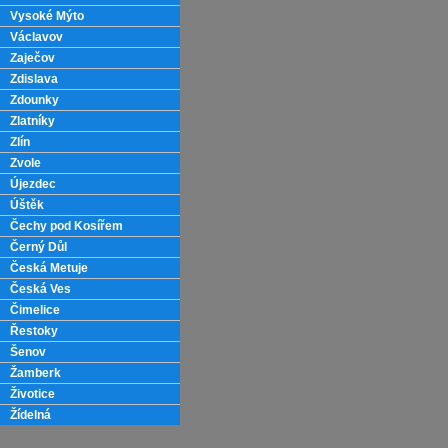
Vysoké Mýto
Václavov
Zaječov
Zdislava
Zdounky
Zlatníky
Zlín
Zvole
Újezdec
Úštěk
Čechy pod Kosířem
Černý Důl
Česká Metuje
Česká Ves
Čimelice
Řestoky
Šenov
Žamberk
Životice
Žídelná