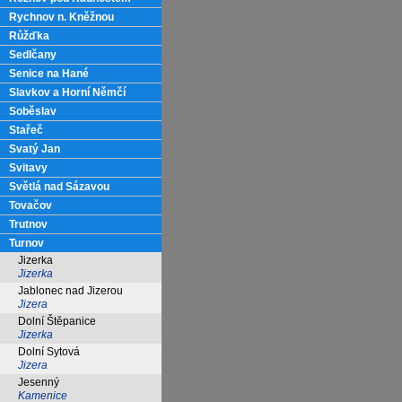
Rychnov n. Kněžnou
Růžďka
Sedlčany
Senice na Hané
Slavkov a Horní Němčí
Soběslav
Stařeč
Svatý Jan
Svitavy
Světlá nad Sázavou
Tovačov
Trutnov
Turnov
Jizerka
Jizerka
Jablonec nad Jizerou
Jizera
Dolní Štěpanice
Jizerka
Dolní Sytová
Jizera
Jesenný
Kamenice