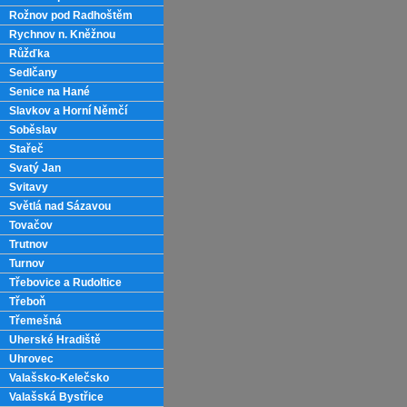
Rožnov pod Radhoštěm
Rychnov n. Kněžnou
Růžďka
Sedlčany
Senice na Hané
Slavkov a Horní Němčí
Soběslav
Stařeč
Svatý Jan
Svitavy
Světlá nad Sázavou
Tovačov
Trutnov
Turnov
Třebovice a Rudoltice
Třeboň
Třemešná
Uherské Hradiště
Uhrovec
Valašsko-Kelečsko
Valašská Bystřice