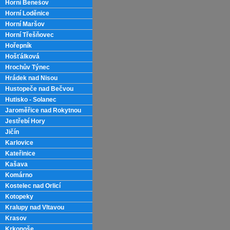
Horní Benešov
Horní Loděnice
Horní Maršov
Horní Třešňovec
Hořepník
Hošťálková
Hrochův Týnec
Hrádek nad Nisou
Hustopeče nad Bečvou
Hutisko - Solanec
Jaroměřice nad Rokytnou
Jestřebí Hory
Jičín
Karlovice
Kateřinice
Kašava
Komárno
Kostelec nad Orlicí
Kotopeky
Kralupy nad Vltavou
Krasov
Krkonoše