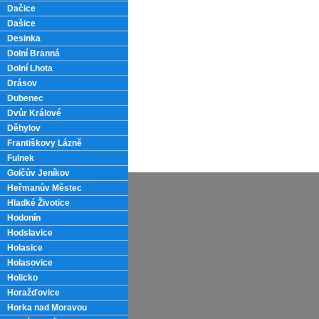
Dačice
Dašice
Desinka
Dolní Branná
Dolní Lhota
Drásov
Dubenec
Dvůr Králové
Děhylov
Františkovy Lázně
Fulnek
Golčův Jeníkov
Heřmanův Městec
Hladké Životice
Hodonín
Hodslavice
Holasice
Holasovice
Holicko
Horažďovice
Horka nad Moravou