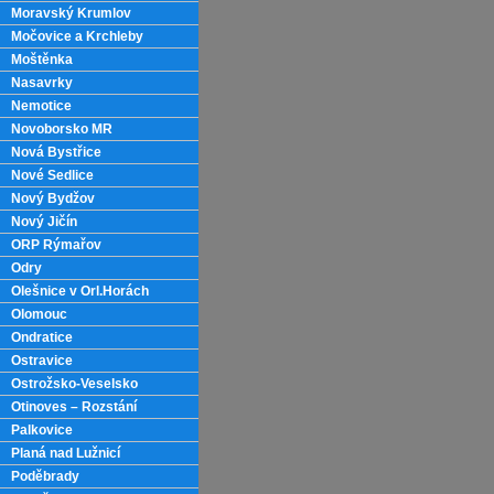
Moravský Krumlov
Močovice a Krchleby
Moštěnka
Nasavrky
Nemotice
Novoborsko MR
Nová Bystřice
Nové Sedlice
Nový Bydžov
Nový Jičín
ORP Rýmařov
Odry
Olešnice v Orl.Horách
Olomouc
Ondratice
Ostravice
Ostrožsko-Veselsko
Otinoves – Rozstání
Palkovice
Planá nad Lužnicí
Poděbrady