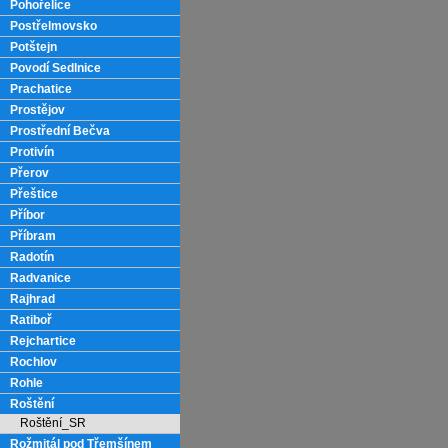
Pohořelice
Postřelmovsko
Potštejn
Povodí Sedlnice
Prachatice
Prostějov
Prostřední Bečva
Protivín
Přerov
Přeštice
Příbor
Příbram
Radotín
Radvanice
Rajhrad
Ratiboř
Rejchartice
Rochlov
Rohle
Roštění
Roštění_SR
Rožmitál pod Třemšínem