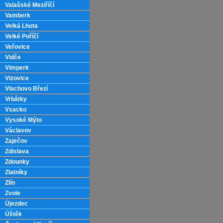
Valašské Meziříčí
Vamberk
Velká Lhota
Velké Poříčí
Veřovice
Vidče
Vimperk
Vizovice
Vlachovo Březí
Vrbátky
Vsacko
Vysoké Mýto
Václavov
Zaječov
Zdislava
Zdounky
Zlatníky
Zlín
Zvole
Újezdec
Úštěk