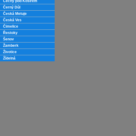
Čechy pod Kosířem
Černý Důl
Česká Metuje
Česká Ves
Čimelice
Řestoky
Šenov
Žamberk
Životice
Žídelná