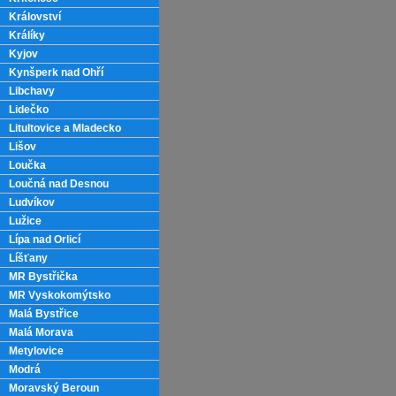
Království
Králíky
Kyjov
Kynšperk nad Ohří
Libchavy
Lidečko
Litultovice a Mladecko
Lišov
Loučka
Loučná nad Desnou
Ludvíkov
Lužice
Lípa nad Orlicí
Líšťany
MR Bystřička
MR Vyskokomýtsko
Malá Bystřice
Malá Morava
Metylovice
Modrá
Moravský Beroun