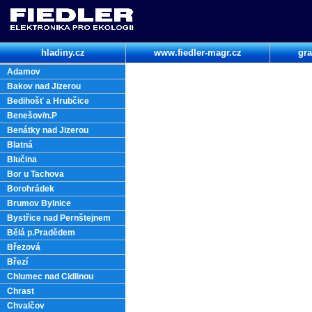
hladiny.cz
www.fiedler-magr.cz
gra
Adamov
Bakov nad Jizerou
Bedihošť a Hrubčice
Benešov/n.P
Benátky nad Jizerou
Blatná
Blučina
Bor u Tachova
Borohrádek
Brumov Bylnice
Bystřice nad Pernštejnem
Bělá p.Pradědem
Březová
Březí
Chlumec nad Cidlinou
Chrast
Chvalčov