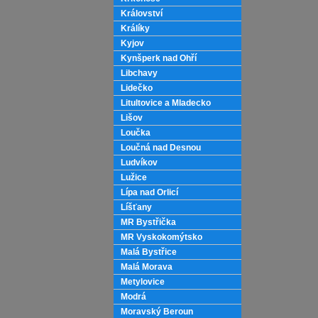
Království
Králíky
Kyjov
Kynšperk nad Ohří
Libchavy
Lidečko
Litultovice a Mladecko
Lišov
Loučka
Loučná nad Desnou
Ludvíkov
Lužice
Lípa nad Orlicí
Líšťany
MR Bystřička
MR Vyskokomýtsko
Malá Bystřice
Malá Morava
Metylovice
Modrá
Moravský Beroun