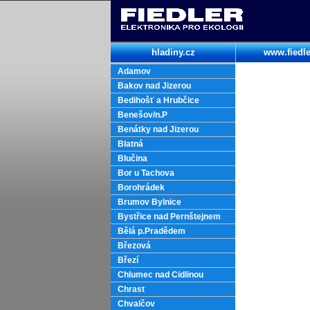
hladiny.cz
www.fiedle
Adamov
Bakov nad Jizerou
Bedihošť a Hrubčice
Benešov/n.P
Benátky nad Jizerou
Blatná
Blučina
Bor u Tachova
Borohrádek
Brumov Bylnice
Bystřice nad Pernštejnem
Bělá p.Pradědem
Březová
Březí
Chlumec nad Cidlinou
Chrast
Chvalčov