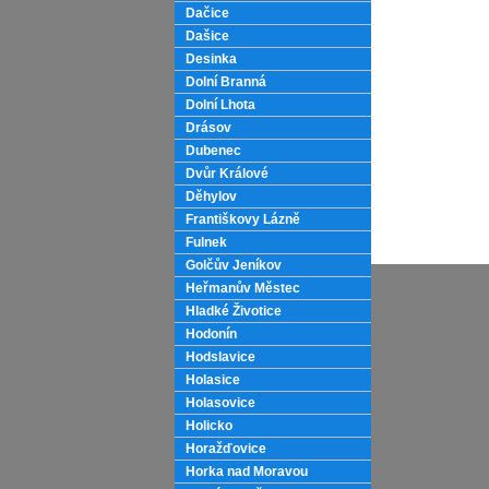
Dačice
Dašice
Desinka
Dolní Branná
Dolní Lhota
Drásov
Dubenec
Dvůr Králové
Děhylov
Františkovy Lázně
Fulnek
Golčův Jeníkov
Heřmanův Městec
Hladké Životice
Hodonín
Hodslavice
Holasice
Holasovice
Holicko
Horažďovice
Horka nad Moravou