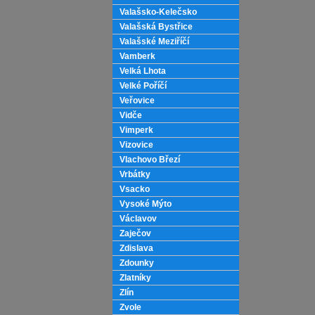
Valašsko-Kelečsko
Valašská Bystřice
Valašské Meziříčí
Vamberk
Velká Lhota
Velké Poříčí
Veřovice
Vidče
Vimperk
Vizovice
Vlachovo Březí
Vrbátky
Vsacko
Vysoké Mýto
Václavov
Zaječov
Zdislava
Zdounky
Zlatníky
Zlín
Zvole