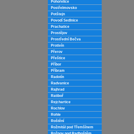
Pohořelice
Postřelmovsko
Potštejn
Povodí Sedlnice
Prachatice
Prostějov
Prostřední Bečva
Protivín
Přerov
Přeštice
Příbor
Příbram
Radotín
Radvanice
Rajhrad
Ratiboř
Rejchartice
Rochlov
Rohle
Roštění
Rožmitál pod Třemšínem
Rožnov pod Radhoštěm