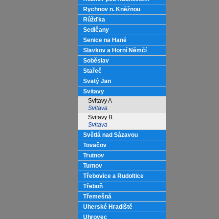
Rychnov n. Kněžnou
Růžďka
Sedlčany
Senice na Hané
Slavkov a Horní Němčí
Soběslav
Stařeč
Svatý Jan
Svitavy
Svitavy A
Svitava
Svitavy B
Svitava
Světlá nad Sázavou
Tovačov
Trutnov
Turnov
Třebovice a Rudoltice
Třeboň
Třemešná
Uherské Hradiště
Uhrovec