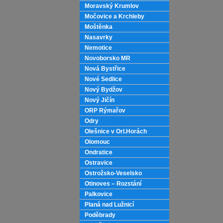
Moravský Krumlov
Močovice a Krchleby
Moštěnka
Nasavrky
Nemotice
Novoborsko MR
Nová Bystřice
Nové Sedlice
Nový Bydžov
Nový Jičín
ORP Rýmařov
Odry
Olešnice v Orl.Horách
Olomouc
Ondratice
Ostravice
Ostrožsko-Veselsko
Otinoves – Rozstání
Palkovice
Planá nad Lužnicí
Poděbrady