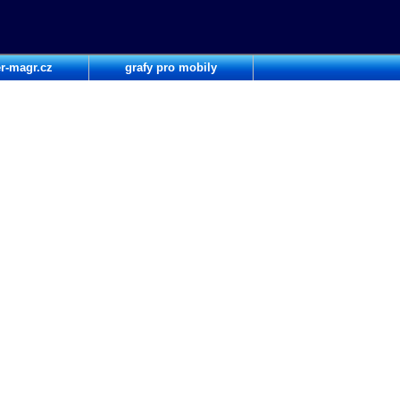
r-magr.cz
grafy pro mobily