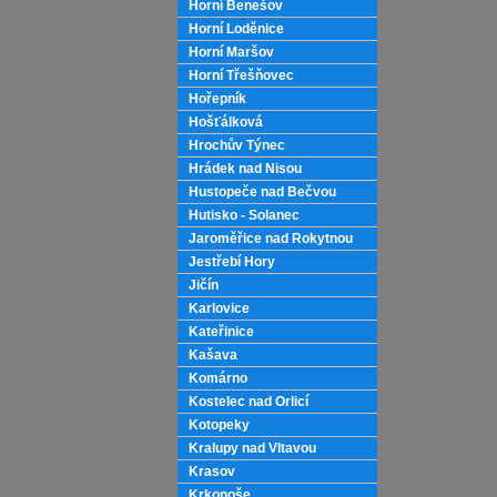
Horní Benešov
Horní Loděnice
Horní Maršov
Horní Třešňovec
Hořepník
Hošťálková
Hrochův Týnec
Hrádek nad Nisou
Hustopeče nad Bečvou
Hutisko - Solanec
Jaroměřice nad Rokytnou
Jestřebí Hory
Jičín
Karlovice
Kateřinice
Kašava
Komárno
Kostelec nad Orlicí
Kotopeky
Kralupy nad Vltavou
Krasov
Krkonoše