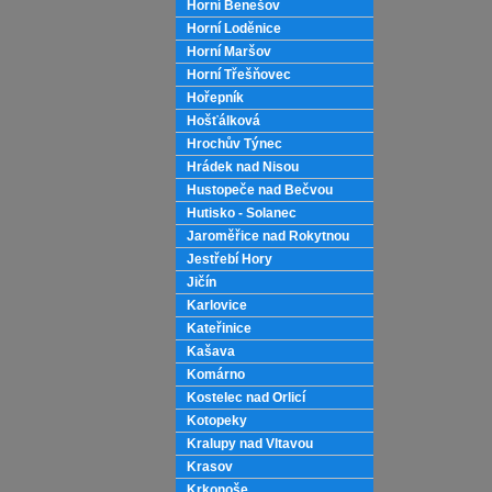
Horní Benešov
Horní Loděnice
Horní Maršov
Horní Třešňovec
Hořepník
Hošťálková
Hrochův Týnec
Hrádek nad Nisou
Hustopeče nad Bečvou
Hutisko - Solanec
Jaroměřice nad Rokytnou
Jestřebí Hory
Jičín
Karlovice
Kateřinice
Kašava
Komárno
Kostelec nad Orlicí
Kotopeky
Kralupy nad Vltavou
Krasov
Krkonoše