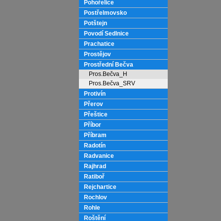
Pohořelice
Postřelmovsko
Potštejn
Povodí Sedlnice
Prachatice
Prostějov
Prostřední Bečva
Pros.Bečva_H
Pros.Bečva_SRV
Protivín
Přerov
Přeštice
Příbor
Příbram
Radotín
Radvanice
Rajhrad
Ratiboř
Rejchartice
Rochlov
Rohle
Roštění