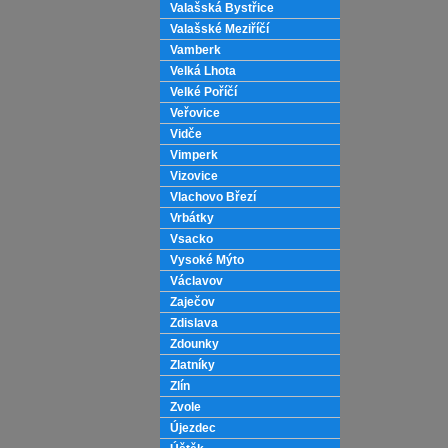
Valašská Bystřice
Valašské Meziříčí
Vamberk
Velká Lhota
Velké Poříčí
Veřovice
Vidče
Vimperk
Vizovice
Vlachovo Březí
Vrbátky
Vsacko
Vysoké Mýto
Václavov
Zaječov
Zdislava
Zdounky
Zlatníky
Zlín
Zvole
Újezdec