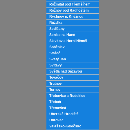
Rožmitál pod Třemšínem
Rožnov pod Radhoštěm
Rychnov n. Kněžnou
Růžďka
Sedlčany
Senice na Hané
Slavkov a Horní Němčí
Soběslav
Stařeč
Svatý Jan
Svitavy
Světlá nad Sázavou
Tovačov
Trutnov
Turnov
Třebovice a Rudoltice
Třeboň
Třemešná
Uherské Hradiště
Uhrovec
Valašsko-Kelečsko