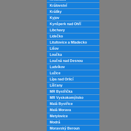
Království
Králíky
Kyjov
Kynšperk nad Ohří
Libchavy
Lidečko
Litultovice a Mladecko
Lišov
Loučka
Loučná nad Desnou
Ludvíkov
Lužice
Lípa nad Orlicí
Líšťany
MR Bystřička
MR Vyskokomýtsko
Malá Bystřice
Malá Morava
Metylovice
Modrá
Moravský Beroun