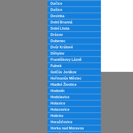
Dačice
Dašice
Desinka
Dolní Branná
Dolní Lhota
Drásov
Dubenec
Dvůr Králové
Děhylov
Františkovy Lázně
Fulnek
Golčův Jeníkov
Heřmanův Městec
Hladké Životice
Hodonín
Hodslavice
Holasice
Holasovice
Holicko
Horažďovice
Horka nad Moravou