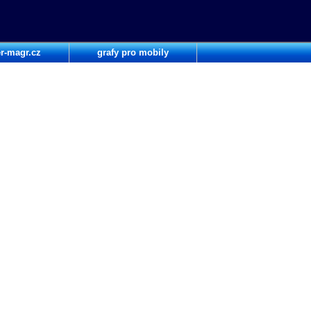
r-magr.cz
grafy pro mobily