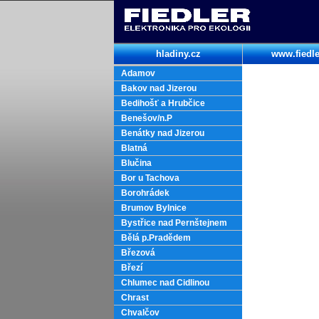
hladiny.cz
www.fiedle
Adamov
Bakov nad Jizerou
Bedihošť a Hrubčice
Benešov/n.P
Benátky nad Jizerou
Blatná
Blučina
Bor u Tachova
Borohrádek
Brumov Bylnice
Bystřice nad Pernštejnem
Bělá p.Pradědem
Březová
Březí
Chlumec nad Cidlinou
Chrast
Chvalčov