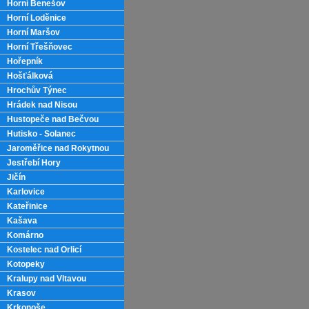
Horní Benešov
Horní Loděnice
Horní Maršov
Horní Třešňovec
Hořepník
Hošťálková
Hrochův Týnec
Hrádek nad Nisou
Hustopeče nad Bečvou
Hutisko - Solanec
Jaroměřice nad Rokytnou
Jestřebí Hory
Jičín
Karlovice
Kateřinice
Kašava
Komárno
Kostelec nad Orlicí
Kotopeky
Kralupy nad Vltavou
Krasov
Krkonoše