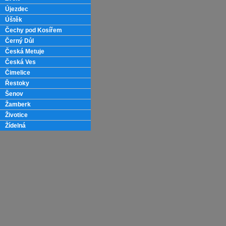
Újezdec
Úštěk
Čechy pod Kosířem
Černý Důl
Česká Metuje
Česká Ves
Čimelice
Řestoky
Šenov
Žamberk
Životice
Žídelná