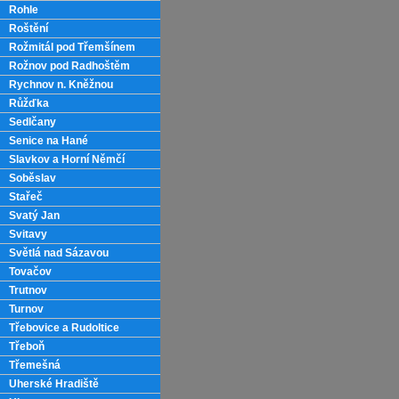
Rohle
Roštění
Rožmitál pod Třemšínem
Rožnov pod Radhoštěm
Rychnov n. Kněžnou
Růžďka
Sedlčany
Senice na Hané
Slavkov a Horní Němčí
Soběslav
Stařeč
Svatý Jan
Svitavy
Světlá nad Sázavou
Tovačov
Trutnov
Turnov
Třebovice a Rudoltice
Třeboň
Třemešná
Uherské Hradiště