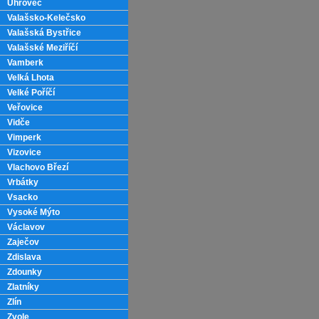
Uhrovec
Valašsko-Kelečsko
Valašská Bystřice
Valašské Meziříčí
Vamberk
Velká Lhota
Velké Poříčí
Veřovice
Vidče
Vimperk
Vizovice
Vlachovo Březí
Vrbátky
Vsacko
Vysoké Mýto
Václavov
Zaječov
Zdislava
Zdounky
Zlatníky
Zlín
Zvole