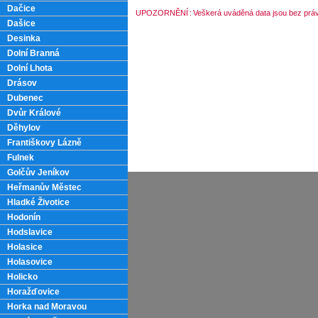
Dačice
UPOZORNĚNÍ
:
Veškerá uváděná data jsou bez práv
Dašice
Desinka
Dolní Branná
Dolní Lhota
Drásov
Dubenec
Dvůr Králové
Děhylov
Františkovy Lázně
Fulnek
Golčův Jeníkov
Heřmanův Městec
Hladké Životice
Hodonín
Hodslavice
Holasice
Holasovice
Holicko
Horažďovice
Horka nad Moravou