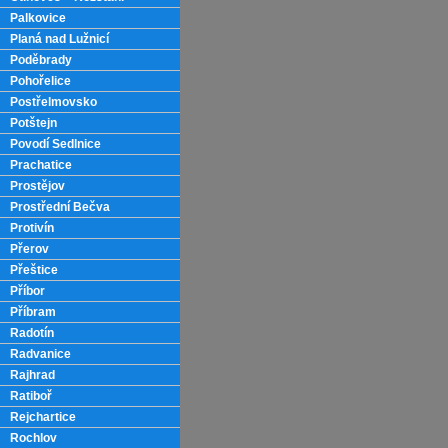
Palkovice
Planá nad Lužnicí
Poděbrady
Pohořelice
Postřelmovsko
Potštejn
Povodí Sedlnice
Prachatice
Prostějov
Prostřední Bečva
Protivín
Přerov
Přeštice
Příbor
Příbram
Radotín
Radvanice
Rajhrad
Ratiboř
Rejchartice
Rochlov