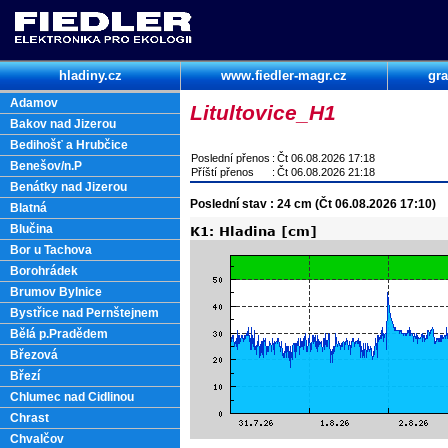
hladiny.cz
www.fiedler-magr.cz
gra
Adamov
Litultovice_H1
Bakov nad Jizerou
Bedihošť a Hrubčice
Poslední přenos
:
Čt 06.08.2026 17:18
Benešov/n.P
Příští přenos
:
Čt 06.08.2026 21:18
Benátky nad Jizerou
Poslední stav : 24 cm (Čt 06.08.2026 17:10)
Blatná
Blučina
Bor u Tachova
Borohrádek
Brumov Bylnice
Bystřice nad Pernštejnem
Bělá p.Pradědem
Březová
Březí
Chlumec nad Cidlinou
Chrast
Chvalčov