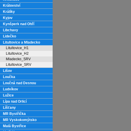
Království
Králíky
Kyjov
Kynšperk nad Ohří
Libchavy
Lidečko
Litultovice a Mladecko
Litultovice_H1
Litultovice_H2
Mladecko_SRV
Litultovice_SRV
Lišov
Loučka
Loučná nad Desnou
Ludvíkov
Lužice
Lípa nad Orlicí
Líšťany
MR Bystřička
MR Vyskokomýtsko
Malá Bystřice