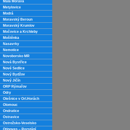
Malá Morava
Metylovice
Modrá
Moravský Beroun
Moravský Krumlov
Močovice a Krchleby
Moštěnka
Nasavrky
Nemotice
Novoborsko MR
Nová Bystřice
Nové Sedlice
Nový Bydžov
Nový Jičín
ORP Rýmařov
Odry
Olešnice v Orl.Horách
Olomouc
Ondratice
Ostravice
Ostrožsko-Veselsko
Otinoves – Rozstání