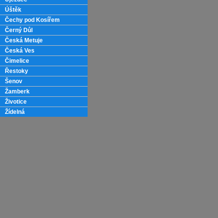
Úštěk
Čechy pod Kosířem
Černý Důl
Česká Metuje
Česká Ves
Čimelice
Řestoky
Šenov
Žamberk
Životice
Žídelná