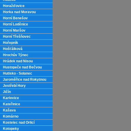
Horažďovice
Horka nad Moravou
Horní Benešov
Horní Loděnice
Horní Maršov
Horní Třešňovec
Hořepník
Hošťálková
Hrochův Týnec
Hrádek nad Nisou
Hustopeče nad Bečvou
Hutisko - Solanec
Jaroměřice nad Rokytnou
Jestřebí Hory
Jičín
Karlovice
Kateřinice
Kašava
Komárno
Kostelec nad Orlicí
Kotopeky