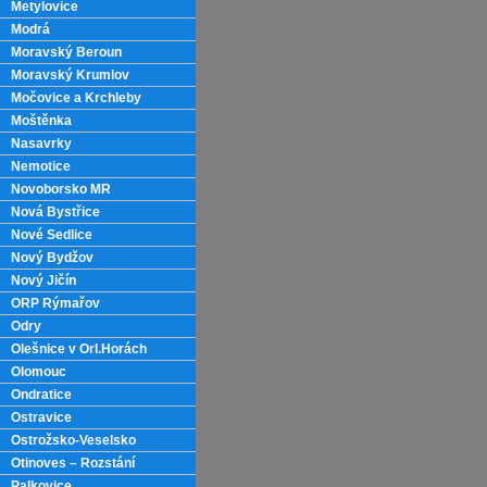
Metylovice
Modrá
Moravský Beroun
Moravský Krumlov
Močovice a Krchleby
Moštěnka
Nasavrky
Nemotice
Novoborsko MR
Nová Bystřice
Nové Sedlice
Nový Bydžov
Nový Jičín
ORP Rýmařov
Odry
Olešnice v Orl.Horách
Olomouc
Ondratice
Ostravice
Ostrožsko-Veselsko
Otinoves – Rozstání
Palkovice