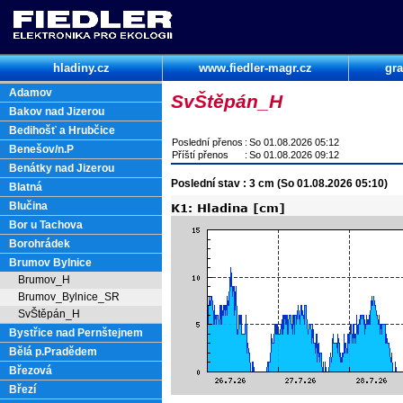
hladiny.cz
www.fiedler-magr.cz
gra
Adamov
SvŠtěpán_H
Bakov nad Jizerou
Bedihošť a Hrubčice
Poslední přenos
:
So 01.08.2026 05:12
Benešov/n.P
Příští přenos
:
So 01.08.2026 09:12
Benátky nad Jizerou
Poslední stav : 3 cm (So 01.08.2026 05:10)
Blatná
Blučina
Bor u Tachova
Borohrádek
Brumov Bylnice
Brumov_H
Brumov_Bylnice_SR
SvŠtěpán_H
Bystřice nad Pernštejnem
Bělá p.Pradědem
Březová
Březí