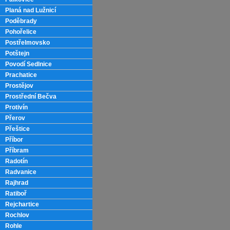
Planá nad Lužnicí
Poděbrady
Pohořelice
Postřelmovsko
Potštejn
Povodí Sedlnice
Prachatice
Prostějov
Prostřední Bečva
Protivín
Přerov
Přeštice
Příbor
Příbram
Radotín
Radvanice
Rajhrad
Ratiboř
Rejchartice
Rochlov
Rohle