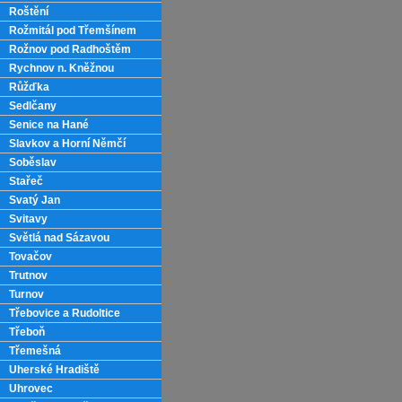
Roštění
Rožmitál pod Třemšínem
Rožnov pod Radhoštěm
Rychnov n. Kněžnou
Růžďka
Sedlčany
Senice na Hané
Slavkov a Horní Němčí
Soběslav
Stařeč
Svatý Jan
Svitavy
Světlá nad Sázavou
Tovačov
Trutnov
Turnov
Třebovice a Rudoltice
Třeboň
Třemešná
Uherské Hradiště
Uhrovec