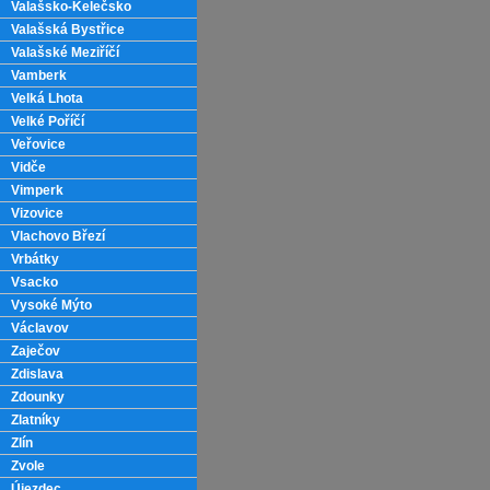
Valašsko-Kelečsko
Valašská Bystřice
Valašské Meziříčí
Vamberk
Velká Lhota
Velké Poříčí
Veřovice
Vidče
Vimperk
Vizovice
Vlachovo Březí
Vrbátky
Vsacko
Vysoké Mýto
Václavov
Zaječov
Zdislava
Zdounky
Zlatníky
Zlín
Zvole
Újezdec