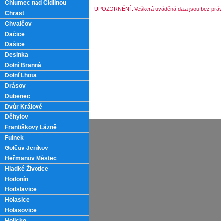
Chlumec nad Cidlinou
UPOZORNĚNÍ
:
Veškerá uváděná data jsou bez práv
Chrast
Chvalčov
Dačice
Dašice
Desinka
Dolní Branná
Dolní Lhota
Drásov
Dubenec
Dvůr Králové
Děhylov
Františkovy Lázně
Fulnek
Golčův Jeníkov
Heřmanův Městec
Hladké Životice
Hodonín
Hodslavice
Holasice
Holasovice
Holicko