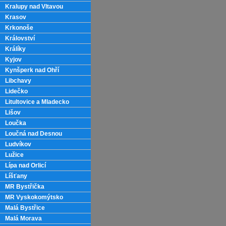
Kralupy nad Vltavou
Krasov
Krkonoše
Království
Králíky
Kyjov
Kynšperk nad Ohří
Libchavy
Lidečko
Litultovice a Mladecko
Lišov
Loučka
Loučná nad Desnou
Ludvíkov
Lužice
Lípa nad Orlicí
Líšťany
MR Bystřička
MR Vyskokomýtsko
Malá Bystřice
Malá Morava