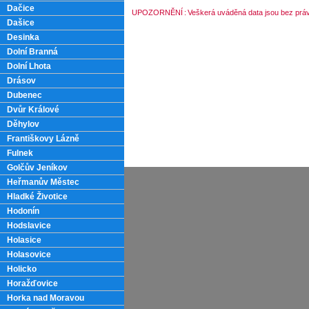
Dačice
UPOZORNĚNÍ
:
Veškerá uváděná data jsou bez práv
Dašice
Desinka
Dolní Branná
Dolní Lhota
Drásov
Dubenec
Dvůr Králové
Děhylov
Františkovy Lázně
Fulnek
Golčův Jeníkov
Heřmanův Městec
Hladké Životice
Hodonín
Hodslavice
Holasice
Holasovice
Holicko
Horažďovice
Horka nad Moravou