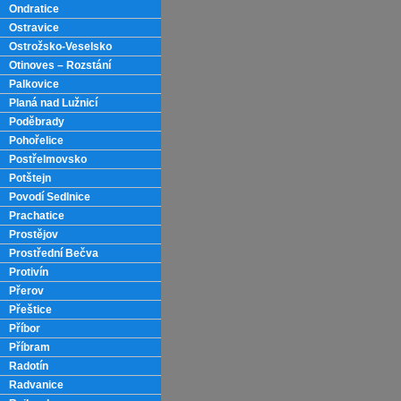
Ondratice
Ostravice
Ostrožsko-Veselsko
Otinoves – Rozstání
Palkovice
Planá nad Lužnicí
Poděbrady
Pohořelice
Postřelmovsko
Potštejn
Povodí Sedlnice
Prachatice
Prostějov
Prostřední Bečva
Protivín
Přerov
Přeštice
Příbor
Příbram
Radotín
Radvanice