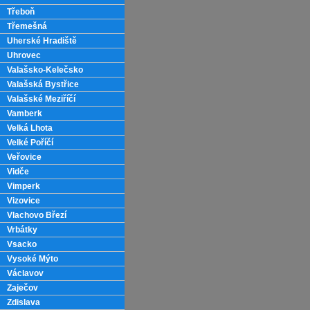
Třeboň
Třemešná
Uherské Hradiště
Uhrovec
Valašsko-Kelečsko
Valašská Bystřice
Valašské Meziříčí
Vamberk
Velká Lhota
Velké Poříčí
Veřovice
Vidče
Vimperk
Vizovice
Vlachovo Březí
Vrbátky
Vsacko
Vysoké Mýto
Václavov
Zaječov
Zdislava