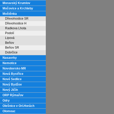
Moravský Krumlov
Močovice a Krchleby
Moštěnka
Dřevohostice SR
Dřevohostice H
Radkova Lhota
Podolí
Lipová
Beňov
Beňov SR
Dobrčice
Nasavrky
Nemotice
Novoborsko MR
Nová Bystřice
Nové Sedlice
Nový Bydžov
Nový Jičín
ORP Rýmařov
Odry
Olešnice v Orl.Horách
Olomouc