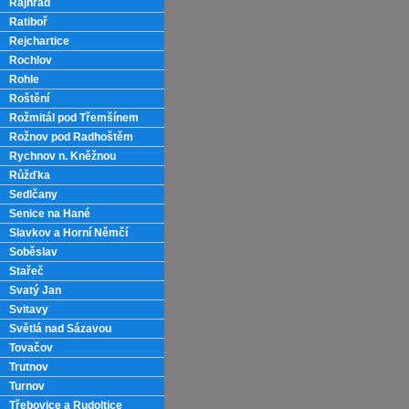
Rajhrad
Ratiboř
Rejchartice
Rochlov
Rohle
Roštění
Rožmitál pod Třemšínem
Rožnov pod Radhoštěm
Rychnov n. Kněžnou
Růžďka
Sedlčany
Senice na Hané
Slavkov a Horní Němčí
Soběslav
Stařeč
Svatý Jan
Svitavy
Světlá nad Sázavou
Tovačov
Trutnov
Turnov
Třebovice a Rudoltice