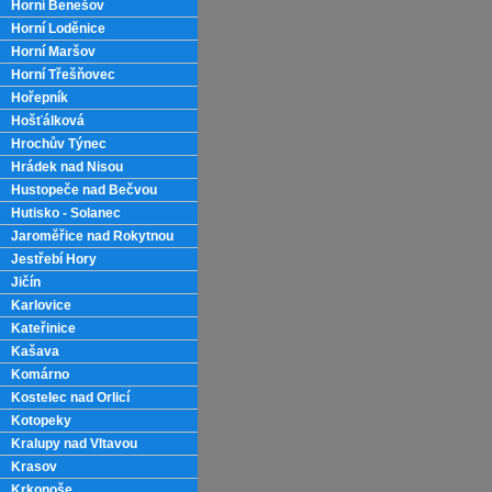
Horní Benešov
Horní Loděnice
Horní Maršov
Horní Třešňovec
Hořepník
Hošťálková
Hrochův Týnec
Hrádek nad Nisou
Hustopeče nad Bečvou
Hutisko - Solanec
Jaroměřice nad Rokytnou
Jestřebí Hory
Jičín
Karlovice
Kateřinice
Kašava
Komárno
Kostelec nad Orlicí
Kotopeky
Kralupy nad Vltavou
Krasov
Krkonoše