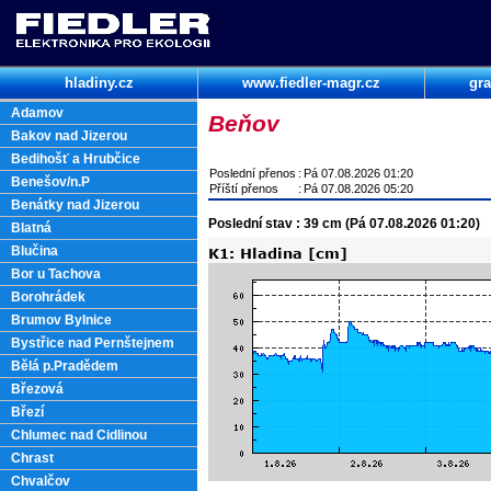
hladiny.cz
www.fiedler-magr.cz
gra
Adamov
Beňov
Bakov nad Jizerou
Bedihošť a Hrubčice
Poslední přenos
:
Pá 07.08.2026 01:20
Benešov/n.P
Příští přenos
:
Pá 07.08.2026 05:20
Benátky nad Jizerou
Poslední stav : 39 cm (Pá 07.08.2026 01:20)
Blatná
Blučina
Bor u Tachova
Borohrádek
Brumov Bylnice
Bystřice nad Pernštejnem
Bělá p.Pradědem
Březová
Březí
Chlumec nad Cidlinou
Chrast
Chvalčov