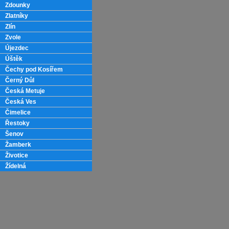
Zdounky
Zlatníky
Zlín
Zvole
Újezdec
Úštěk
Čechy pod Kosířem
Černý Důl
Česká Metuje
Česká Ves
Čimelice
Řestoky
Šenov
Žamberk
Životice
Žídelná