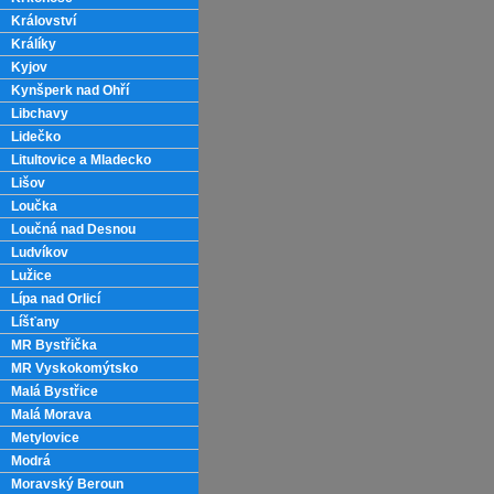
Království
Králíky
Kyjov
Kynšperk nad Ohří
Libchavy
Lidečko
Litultovice a Mladecko
Lišov
Loučka
Loučná nad Desnou
Ludvíkov
Lužice
Lípa nad Orlicí
Líšťany
MR Bystřička
MR Vyskokomýtsko
Malá Bystřice
Malá Morava
Metylovice
Modrá
Moravský Beroun