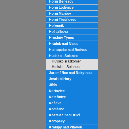
Horní Benešov
Horní Loděnice
Horní Maršov
Horní Třešňovec
Hořepník
Hošťálková
Hrochův Týnec
Hrádek nad Nisou
Hustopeče nad Bečvou
Hutisko - Solanec
Hutisko srážkoměr
Hutisko - Solanec
Jaroměřice nad Rokytnou
Jestřebí Hory
Jičín
Karlovice
Kateřinice
Kašava
Komárno
Kostelec nad Orlicí
Kotopeky
Kralupy nad Vltavou