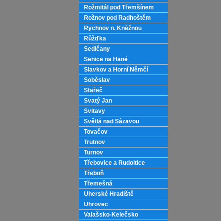
Rožmitál pod Třemšínem
Rožnov pod Radhoštěm
Rychnov n. Kněžnou
Růžďka
Sedlčany
Senice na Hané
Slavkov a Horní Němčí
Soběslav
Stařeč
Svatý Jan
Svitavy
Světlá nad Sázavou
Tovačov
Trutnov
Turnov
Třebovice a Rudoltice
Třeboň
Třemešná
Uherské Hradiště
Uhrovec
Valašsko-Kelečsko