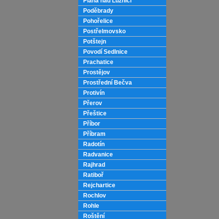
Planá nad Lužnicí
Poděbrady
Pohořelice
Postřelmovsko
Potštejn
Povodí Sedlnice
Prachatice
Prostějov
Prostřední Bečva
Protivín
Přerov
Přeštice
Příbor
Příbram
Radotín
Radvanice
Rajhrad
Ratiboř
Rejchartice
Rochlov
Rohle
Roštění