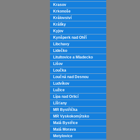
Krasov
Krkonoše
Království
Králíky
Kyjov
Kynšperk nad Ohří
Libchavy
Lidečko
Litultovice a Mladecko
Lišov
Loučka
Loučná nad Desnou
Ludvíkov
Lužice
Lípa nad Orlicí
Líšťany
MR Bystřička
MR Vyskokomýtsko
Malá Bystřice
Malá Morava
Metylovice