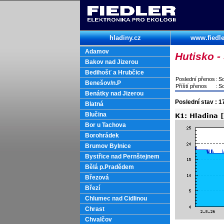
hladiny.cz
www.fiedle
Adamov
Hutisko -
Bakov nad Jizerou
Bedihošť a Hrubčice
Poslední přenos
:
So
Benešov/n.P
Příští přenos
:
So
Benátky nad Jizerou
Poslední stav : 
Blatná
Blučina
Bor u Tachova
Borohrádek
Brumov Bylnice
Bystřice nad Pernštejnem
Bělá p.Pradědem
Březová
Březí
Chlumec nad Cidlinou
Chrast
Chvalčov