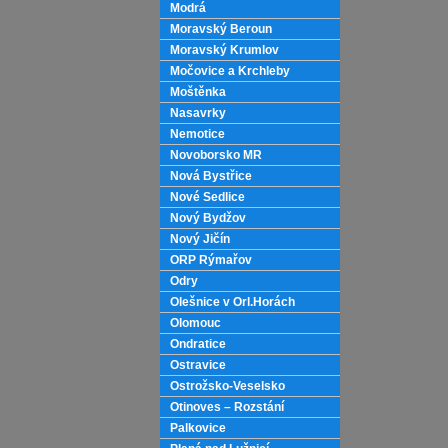
Modrá
Moravský Beroun
Moravský Krumlov
Močovice a Krchleby
Moštěnka
Nasavrky
Nemotice
Novoborsko MR
Nová Bystřice
Nové Sedlice
Nový Bydžov
Nový Jičín
ORP Rýmařov
Odry
Olešnice v Orl.Horách
Olomouc
Ondratice
Ostravice
Ostrožsko-Veselsko
Otinoves – Rozstání
Palkovice