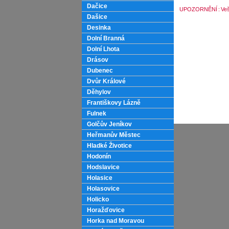
Dačice
UPOZORNĚNÍ
:
Veš
Dašice
Desinka
Dolní Branná
Dolní Lhota
Drásov
Dubenec
Dvůr Králové
Děhylov
Františkovy Lázně
Fulnek
Golčův Jeníkov
Heřmanův Městec
Hladké Životice
Hodonín
Hodslavice
Holasice
Holasovice
Holicko
Horažďovice
Horka nad Moravou