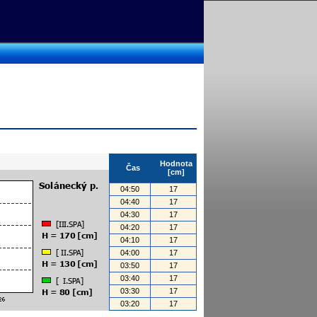
Hodnota
Čas
[cm]
04:50
17
04:40
17
04:30
17
04:20
17
04:10
17
04:00
17
03:50
17
03:40
17
03:30
17
03:20
17