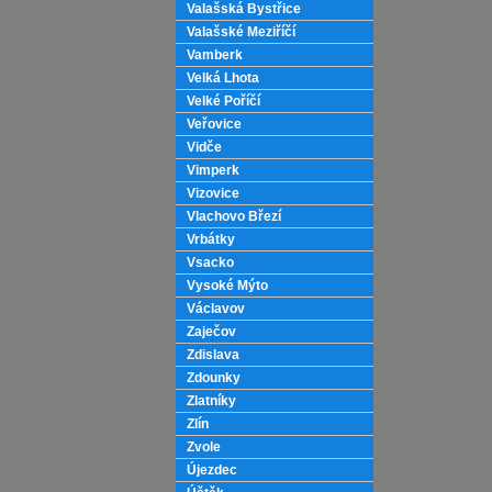
Valašská Bystřice
Valašské Meziříčí
Vamberk
Velká Lhota
Velké Poříčí
Veřovice
Vidče
Vimperk
Vizovice
Vlachovo Březí
Vrbátky
Vsacko
Vysoké Mýto
Václavov
Zaječov
Zdislava
Zdounky
Zlatníky
Zlín
Zvole
Újezdec