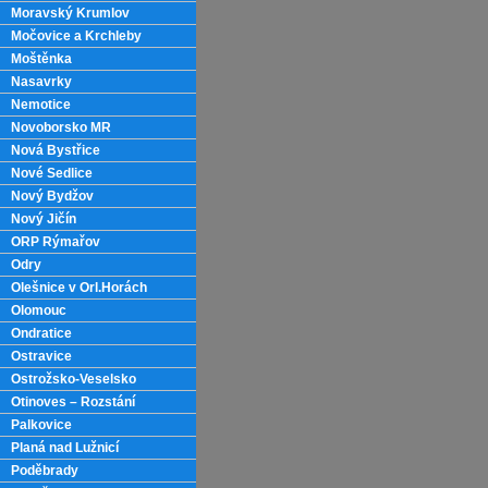
Moravský Krumlov
Močovice a Krchleby
Moštěnka
Nasavrky
Nemotice
Novoborsko MR
Nová Bystřice
Nové Sedlice
Nový Bydžov
Nový Jičín
ORP Rýmařov
Odry
Olešnice v Orl.Horách
Olomouc
Ondratice
Ostravice
Ostrožsko-Veselsko
Otinoves – Rozstání
Palkovice
Planá nad Lužnicí
Poděbrady