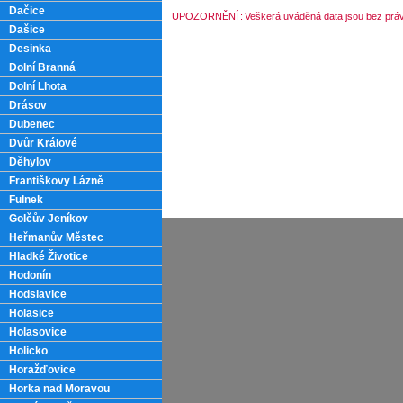
Dačice
UPOZORNĚNÍ
:
Veškerá uváděná data jsou bez práv
Dašice
Desinka
Dolní Branná
Dolní Lhota
Drásov
Dubenec
Dvůr Králové
Děhylov
Františkovy Lázně
Fulnek
Golčův Jeníkov
Heřmanův Městec
Hladké Životice
Hodonín
Hodslavice
Holasice
Holasovice
Holicko
Horažďovice
Horka nad Moravou