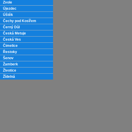
Zvole
Újezdec
Úštěk
Čechy pod Kosířem
Černý Důl
Česká Metuje
Česká Ves
Čimelice
Řestoky
Šenov
Žamberk
Životice
Žídelná