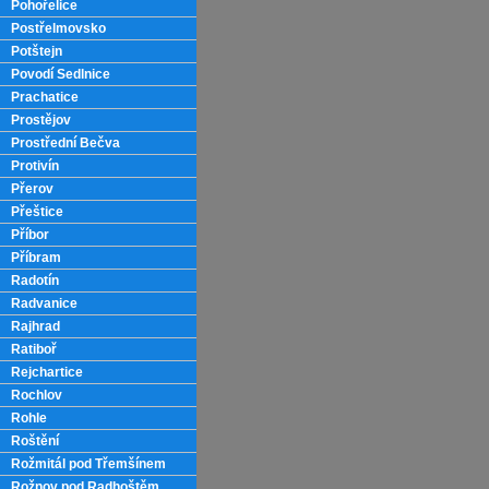
Pohořelice
Postřelmovsko
Potštejn
Povodí Sedlnice
Prachatice
Prostějov
Prostřední Bečva
Protivín
Přerov
Přeštice
Příbor
Příbram
Radotín
Radvanice
Rajhrad
Ratiboř
Rejchartice
Rochlov
Rohle
Roštění
Rožmitál pod Třemšínem
Rožnov pod Radhoštěm