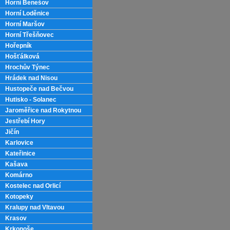
Horní Benešov
Horní Loděnice
Horní Maršov
Horní Třešňovec
Hořepník
Hošťálková
Hrochův Týnec
Hrádek nad Nisou
Hustopeče nad Bečvou
Hutisko - Solanec
Jaroměřice nad Rokytnou
Jestřebí Hory
Jičín
Karlovice
Kateřinice
Kašava
Komárno
Kostelec nad Orlicí
Kotopeky
Kralupy nad Vltavou
Krasov
Krkonoše