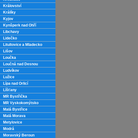
Království
Králíky
Kyjov
Kynšperk nad Ohří
Libchavy
Lidečko
Litultovice a Mladecko
Lišov
Loučka
Loučná nad Desnou
Ludvíkov
Lužice
Lípa nad Orlicí
Líšťany
MR Bystřička
MR Vyskokomýtsko
Malá Bystřice
Malá Morava
Metylovice
Modrá
Moravský Beroun