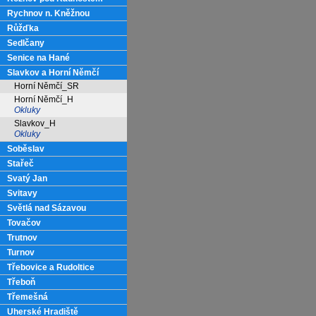
Rychnov n. Kněžnou
Růžďka
Sedlčany
Senice na Hané
Slavkov a Horní Němčí
Horní Němčí_SR
Horní Němčí_H
Okluky
Slavkov_H
Okluky
Soběslav
Stařeč
Svatý Jan
Svitavy
Světlá nad Sázavou
Tovačov
Trutnov
Turnov
Třebovice a Rudoltice
Třeboň
Třemešná
Uherské Hradiště