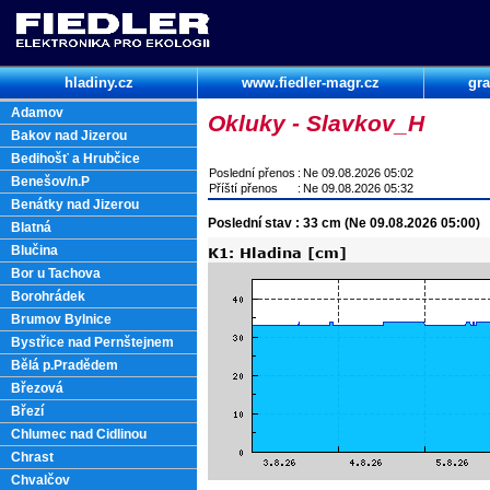
hladiny.cz
www.fiedler-magr.cz
gra
Adamov
Okluky - Slavkov_H
Bakov nad Jizerou
Bedihošť a Hrubčice
Poslední přenos
:
Ne 09.08.2026 05:02
Benešov/n.P
Příští přenos
:
Ne 09.08.2026 05:32
Benátky nad Jizerou
Poslední stav : 33 cm (Ne 09.08.2026 05:00)
Blatná
Blučina
Bor u Tachova
Borohrádek
Brumov Bylnice
Bystřice nad Pernštejnem
Bělá p.Pradědem
Březová
Březí
Chlumec nad Cidlinou
Chrast
Chvalčov