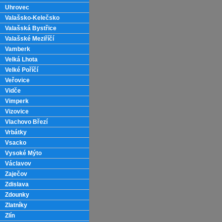
Uhrovec
Valašsko-Kelečsko
Valašská Bystřice
Valašské Meziříčí
Vamberk
Velká Lhota
Velké Poříčí
Veřovice
Vidče
Vimperk
Vizovice
Vlachovo Březí
Vrbátky
Vsacko
Vysoké Mýto
Václavov
Zaječov
Zdislava
Zdounky
Zlatníky
Zlín