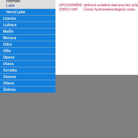
Hřensko
UPOZORNĚNÍ
:
Veškerá uváděná data jsou bez práv
Labe
ZDROJ DAT
:
Český hydrometeorologický ústav
Horní Labe
Litavka
Lužnice
Malše
Morava
Odra
Olše
Opava
Otava
Svratka
Sázava
Vltava
Želivka