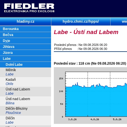
hladiny.cz
hydro.chmi.cz/hpps/
ww
Berounka
Labe - Ústí nad Labem
Bečva
Dyje
Poslední přenos
:
Ne 09.08.2026 06:20
Jihlava
Příští přenos
:
Ne 09.08.2026 06:30
Jizera
Labe
Poslední stav : 118 cm (Ne 09.08.2026 06:20)
Dolní Labe
Mělník
Labe
Kadaň
Ohře
Ústí nad Labem
Labe
Ústí nad Labem
Bílina
Děčín-Březiny
Ploučnice
Děčín
Labe