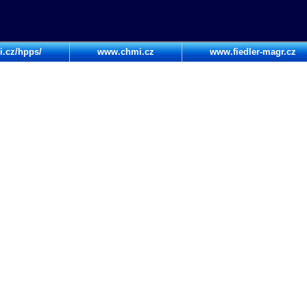
i.cz/hpps/
www.chmi.cz
www.fiedler-magr.cz