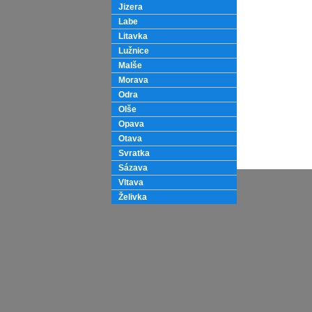
Jizera
Labe
Litavka
Lužnice
Malše
Morava
Odra
Olše
Opava
Otava
Svratka
Sázava
Vltava
Želivka