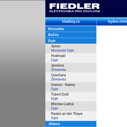
hladiny.cz
hydro.chm
Berounka
Bečva
Dyje
Janov
Moravská Dyje
Podhradí
Dyje
Jemnice
Želetavka
Vysočany
Želetavka
Vranov - Hamry
Dyje
Trávní Dvůr
Dyje
Břeclav-Ladná
Dyje
Raabs an der Thaya
Dyje
Jihlava