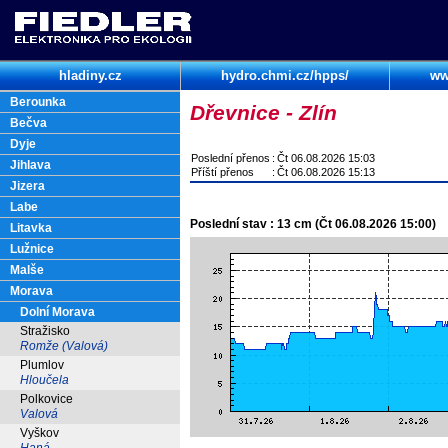
hladiny.cz
hydro.chmi.cz/hpps/
ww
Berounka
Dřevnice - Zlín
Bečva
Dyje
Poslední přenos
:
Čt 06.08.2026 15:03
Jihlava
Příští přenos
:
Čt 06.08.2026 15:13
Jizera
Labe
Poslední stav : 13 cm (Čt 06.08.2026 15:00)
Litavka
Lužnice
Malše
Morava
Dolní Morava
Stražisko
Romže (Valová)
Plumlov
Hloučela
Polkovice
Valová
Vyškov