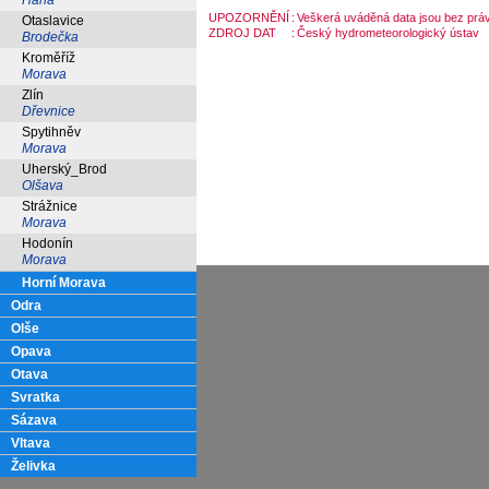
Haná
UPOZORNĚNÍ
:
Veškerá uváděná data jsou bez práv
Otaslavice
ZDROJ DAT
:
Český hydrometeorologický ústav
Brodečka
Kroměříž
Morava
Zlín
Dřevnice
Spytihněv
Morava
Uherský_Brod
Olšava
Strážnice
Morava
Hodonín
Morava
Horní Morava
Odra
Olše
Opava
Otava
Svratka
Sázava
Vltava
Želivka