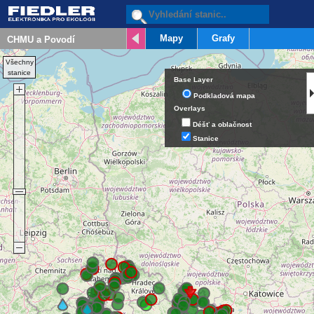
Mapy
Grafy
Všechny
stanice
Base Layer
Podkladová mapa
Overlays
Déšť a oblačnost
Stanice