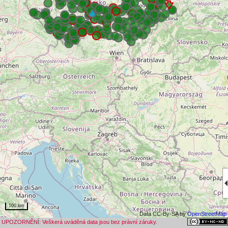
100 km
Data CC-By-SA by
OpenStreetMap
UPOZORNĚNÍ: Veškerá uváděná data jsou bez právní záruky.